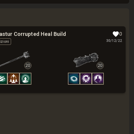
astur Corrupted Heal Build
0
30/12/22
izioni
20
20