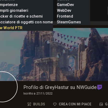
mpetenze
GameDev
piti giornalieri
WebDev
cker di ricette e schemi
Frontend
acciatore di oggetti con nome
SteamGames
w World PTR
Profilo di GreyHastur su NWGuide
Iscritto a
27/11/2022
BUILDS
CREA CON MI PIACE
G