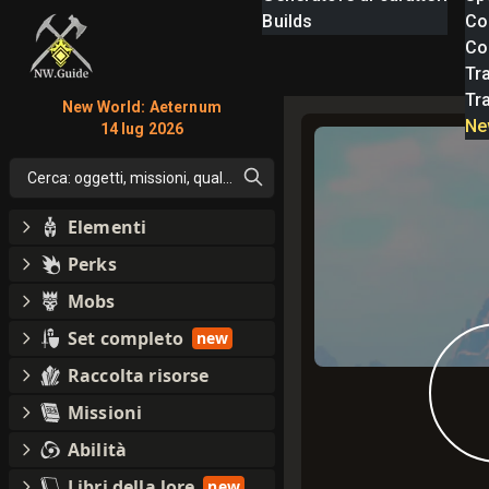
Builds
Co
Com
Tra
Tr
New World: Aeternum
Ne
14 lug 2026
Cerca: oggetti, missioni, qualsiasi cosa
Elementi
Perks
Mobs
Set completo
new
Raccolta risorse
Missioni
Abilità
Libri della lore
new