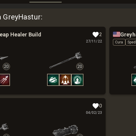
a GreyHastur
:
🇺🇸
eap Healer Build
Greyh
2
27/11/22
Cura
Sped
20
20
0
04/02/23