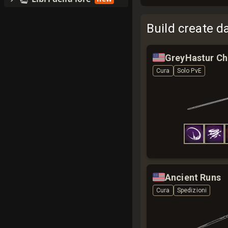
Build create d
🇺🇸
GreyHastur Ch
Cura
Solo PvE
🇺🇸
Ancient Runs
Cura
Spedizioni