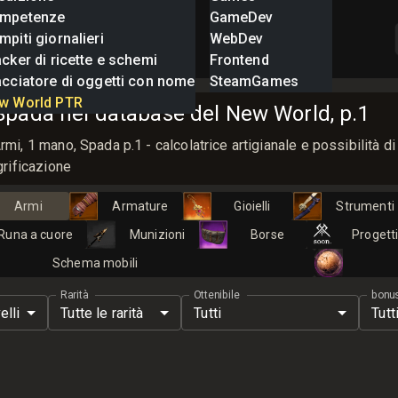
mpetenze
GameDev
piti giornalieri
WebDev
cker di ricette e schemi
Frontend
acciatore di oggetti con nome
SteamGames
w World PTR
Spada nel database del New World, p.1
, 1 mano, Spada p.1 - calcolatrice artigianale e possibilità di 
rificazione
Armi
Armature
Gioielli
Strumenti
Runa a cuore
Munizioni
Borse
Progett
Schema mobili
Rarità
Ottenibile
bonu
velli
Tutte le rarità
Tutti
Tutt