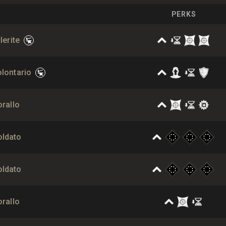
PERKS
lerite
olontario
orallo
oldato
oldato
orallo