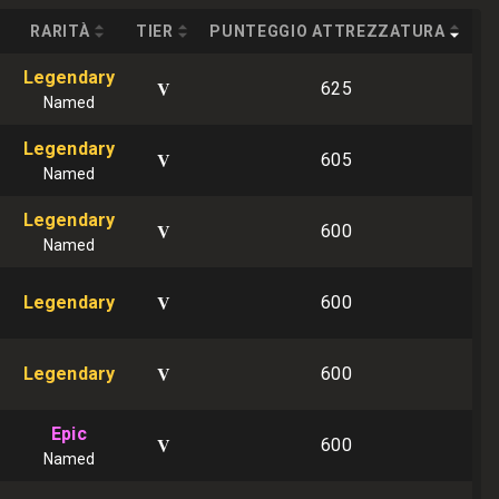
RARITÀ
TIER
PUNTEGGIO ATTREZZATURA
Legendary
V
625
Named
Legendary
V
605
Named
Legendary
V
600
Named
V
Legendary
600
V
Legendary
600
Epic
V
600
Named