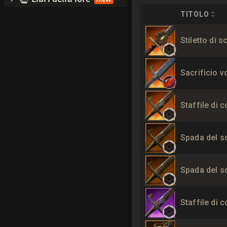
TITOLO
Stiletto di sc
Sacrificio v
Staffile di c
Spada del s
Spada del s
Staffile di c