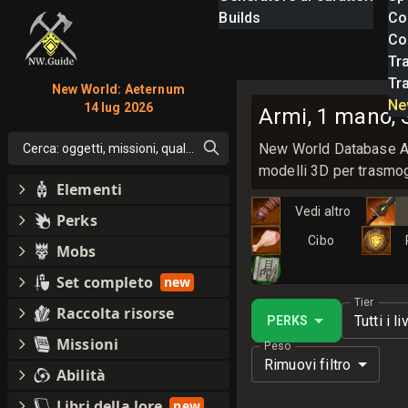
Builds
Co
Com
Tra
Tr
New World: Aeternum
Ne
14 lug 2026
Armi, 1 mano, 
New World Database Armi
Cerca: oggetti, missioni, qualsiasi cosa
modelli 3D per trasmog
Elementi
Vedi altro
Perks
Cibo
Mobs
Set completo
new
Tier
Raccolta risorse
Tutti i li
PERKS
Missioni
Peso
Rimuovi filtro
Abilità
Libri della lore
new