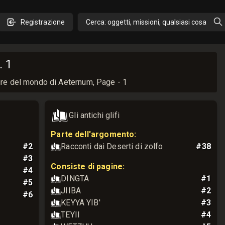
Registrazione
Cerca: oggetti, missioni, qualsiasi cosa
. 1
ture del mondo di Aeternum, Page - 1
Gli antichi glifi
Parte dell'argomento
:
#
2
Racconti dai Deserti di zolfo
#
38
#
3
Consiste di pagine:
#
4
DINGTA
#
1
#
5
JIIBA
#
2
#
6
KEYYA YIB'
#
3
TEYII
#
4