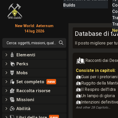
Builds
Co
Com
Tra
Tr
New World: Aeternum
Ne
14 lug 2026
Database di tut
Il posto migliore per 
Cerca: oggetti, missioni, qualsiasi cosa
Elementi
Racconti dai Dese
Perks
Consiste in capitoli:
Mobs
Guai per i pretoriani
Set completo
new
Ruggito della Manti
Il Respiro dell'Idra
Raccolta risorse
Un lampo di gloria
Missioni
Intenzioni definitiv
Abilità
And other
28
Capitolo
...
Libri della lore
new