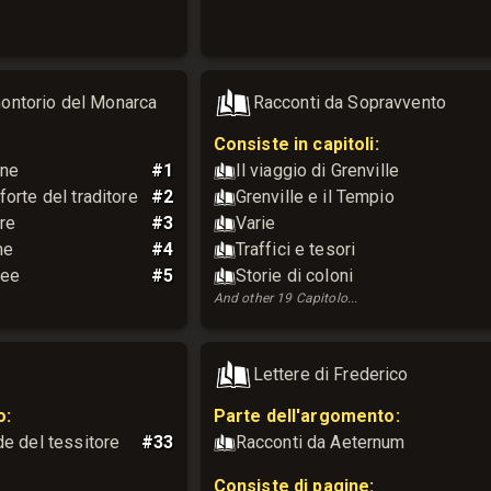
ontorio del Monarca
Racconti da Sopravvento
Consiste in capitoli:
ine
#
1
Il viaggio di Grenville
orte del traditore
#
2
Grenville e il Tempio
re
#
3
Varie
me
#
4
Traffici e tesori
Lee
#
5
Storie di coloni
And other
19
Capitolo
...
Lettere di Frederico
o
:
Parte dell'argomento
:
de del tessitore
#
33
Racconti da Aeternum
Consiste di pagine: