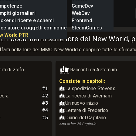
mpetenze
GameDev
piti giornalieri
WebDev
cker di ricette e schemi
Frontend
acciatore di oggetti con nome
SteamGames
w World PTR
ti i documenti sulle lore del New World, p
tuffarti nella lore del MMO New World e scoprire tutte le sfuma
rti di zolfo
Racconti da Aeternum
Consiste in capitoli:
#
1
La spedizione Stevens
cora
#
2
La ricerca di Averham
#
3
Un nuovo inizio
#
4
Lettere di Frederico
e
#
5
Diario del Capitano
And other
25
Capitolo
...