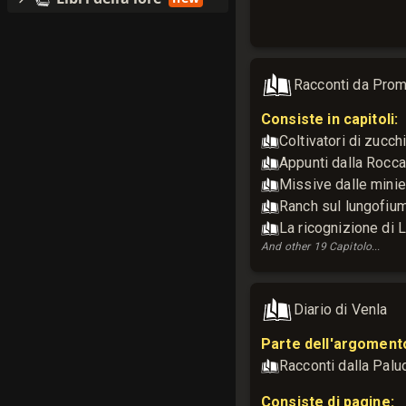
Racconti da Prom
Consiste in capitoli:
Coltivatori di zucch
Appunti dalla Roccaf
Missive dalle minie
Ranch sul lungofiu
La ricognizione di 
And other
19
Capitolo
...
Diario di Venla
Parte dell'argoment
Racconti dalla Palu
Consiste di pagine: