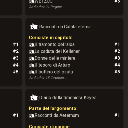
WETZUU
#
5
And other
21
Pagine
...
Racconti da Calata eterna
Consiste in capitoli:
#
1
Il tramonto dell'alba
#
1
#
2
La caduta dei Kelleher
#
2
#
3
Donne delle miniere
#
3
#
4
Il tesoro di Arturo
#
4
#
5
Il bottino del pirata
#
5
And other
15
Capitolo
...
Diario della timoniera Keyes
Parte dell'argomento
:
#
1
Racconti da Aeternum
#
1
Consiste di pagine: