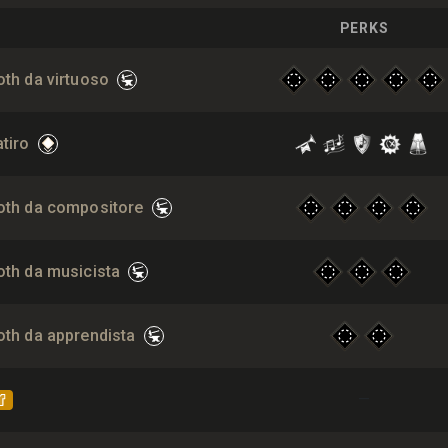
PERKS
oth da virtuoso
atiro
zoth da compositore
oth da musicista
oth da apprendista
—