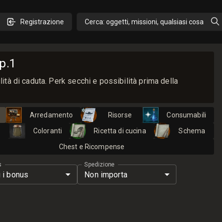
Registrazione
Cerca: oggetti, missioni, qualsiasi cosa
p.1
ità di caduta. Perk secchi e possibilità prima della
Arredamento
Risorse
Consumabili
i
Coloranti
Ricetta di cucina
Schema
Chest e Ricompense
s
Spedizione
i i bonus
Non importa