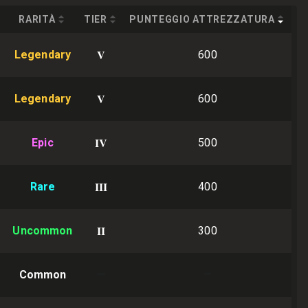
RARITÀ
TIER
PUNTEGGIO ATTREZZATURA
V
Legendary
600
V
Legendary
600
IV
Epic
500
III
Rare
400
II
Uncommon
300
Common
—
—