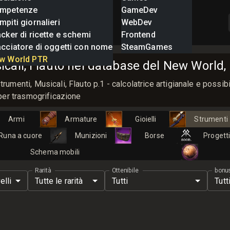
mpetenze
GameDev
piti giornalieri
WebDev
cker di ricette e schemi
Frontend
acciatore di oggetti con nome
SteamGames
w World PTR
cali, Flauto nel database del New World, 
menti, Musicali, Flauto p.1 - calcolatrice artigianale e possibil
per trasmogrificazione
Armi
Armature
Gioielli
Strumenti
Runa a cuore
Munizioni
Borse
Progett
Schema mobili
Rarità
Ottenibile
bonu
velli
Tutte le rarità
Tutti
Tutt