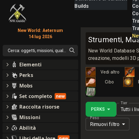
Builds
Co
Com
Tra
Tr
New World: Aeternum
Ne
14 lug 2026
Strumenti, Musi
New World Database Stru
Cerca: oggetti, missioni, qualsiasi cosa
creazione, modelli 3D 
Elementi
Vedi altro
Perks
Cibo
Mobs
Set completo
new
Tier
Raccolta risorse
Tutti i li
PERKS
Missioni
Peso
Rimuovi filtro
Abilità
Libri della lore
new