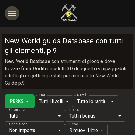
New World guida Database con tutti
gli elementi, p.9
New World Database con strumenti di gioco e dove
trovare fonti. Goditi i modelli 3D di oggetti equipaggiabili
e tutti gli oggetti impostati per armi e altri New World
Guide p.9
Tier
Rarità
Tutti i livelli
Tutte le rarità
PERKS
Ottenibile
bonus
Tutti
Tutti i bonus
Spedizione
Peso
Non importa
Rimuovi filtro