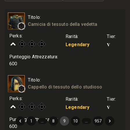
Titolo
:
Camicia di tessuto della vedetta
Perks
:
Rarità
:
Tier
:
V
Legendary
Punteggio Attrezzatura
:
600
Titolo
:
Cappello di tessuto dello studioso
Perks
:
Rarità
:
Tier
:
V
Legendary
Punteggio Attrezzatura
:
1
…
8
9
10
…
957
600