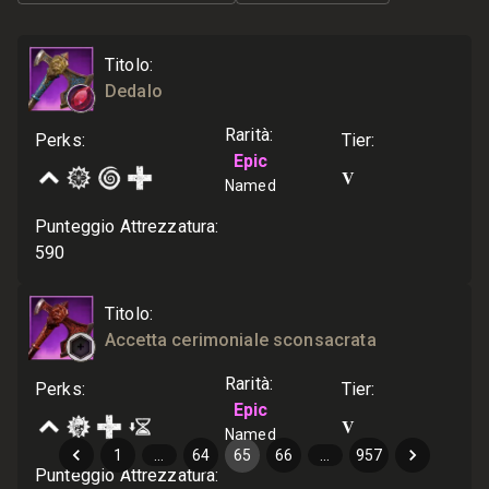
Titolo
:
Dedalo
Rarità
:
Perks
:
Tier
:
Epic
V
Named
Punteggio Attrezzatura
:
590
Titolo
:
Accetta cerimoniale sconsacrata
Rarità
:
Perks
:
Tier
:
Epic
V
Named
1
…
64
65
66
…
957
Punteggio Attrezzatura
: