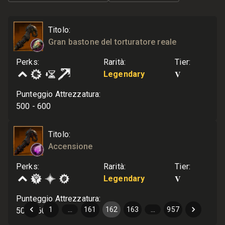
Titolo
:
Gran bastone del torturatore reale
Perks
:
Rarità
:
Tier
:
V
Legendary
Punteggio Attrezzatura
:
500 - 600
Titolo
:
Accensione
Perks
:
Rarità
:
Tier
:
V
Legendary
Punteggio Attrezzatura
:
1
…
161
162
163
…
957
500 - 600