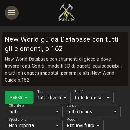
New World guida Database con tutti
gli elementi, p.162
New World Database con strumenti di gioco e dove
trovare fonti. Goditi i modelli 3D di oggetti equipaggiabili
e tutti gli oggetti impostati per armi e altri New World
Guide p.162
Tier
Rarità
Tutti i livelli
Tutte le rarità
PERKS
Ottenibile
bonus
Tutti
Tutti i bonus
Spedizione
Peso
Non importa
Rimuovi filtro