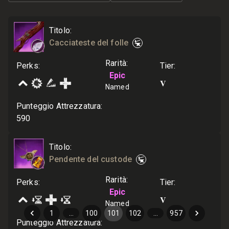
Titolo
:
Cacciateste del folle
Rarità
:
Perks
:
Tier
:
Epic
V
Named
Punteggio Attrezzatura
:
590
Titolo
:
Pendente del custode
Rarità
:
Perks
:
Tier
:
Epic
V
Named
1
…
100
101
102
…
957
Punteggio Attrezzatura
: