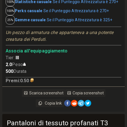
Statistiche casuale
Se il Punteggio Attrezzatura è 270+
100%
Perks casuale
Se il Punteggio Attrezzatura è 270+
100%
Gemme casuale
Se il Punteggio Attrezzatura è 325+
25%
Un pezzo di armatura che apparteneva a una potente 
creatura dei Perduti.
Associa all'equipaggiamento
Tier
:
III
2.0
Peso
500
Durata
Premi
:
0.50
Scarica screenshot
Copia screenshot
Copia link
Pantaloni di tessuto profanati T3