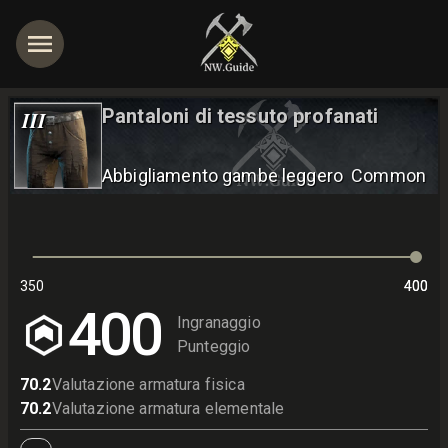
Pantaloni di tessuto profanati
III
Abbigliamento gambe leggero
Common
350
400
400
400
Ingranaggio
Punteggio
70.2
Valutazione armatura fisica
70.2
Valutazione armatura elementale