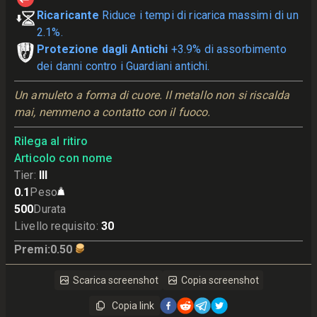
Ricaricante
Riduce i tempi di ricarica massimi di un
2.1%.
Protezione dagli Antichi
+3.9% di assorbimento
dei danni contro i Guardiani antichi.
Un amuleto a forma di cuore. Il metallo non si riscalda 
mai, nemmeno a contatto con il fuoco.
Rilega al ritiro
Articolo con nome
Tier
:
III
0.1
Peso
500
Durata
Livello requisito
:
30
Premi
:
0.50
Scarica screenshot
Copia screenshot
Copia link