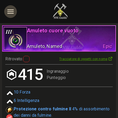
Amuleto cuore vuoto
III
Amuleto
, Named
Epic
Ritrovato
:
Tracciatore di oggetti con nome
415
Ingranaggio
Punteggio
10
Forza
6
Intelligenza
Protezione contro fulmine II
4% di assorbimento
dei danni da fulmine.