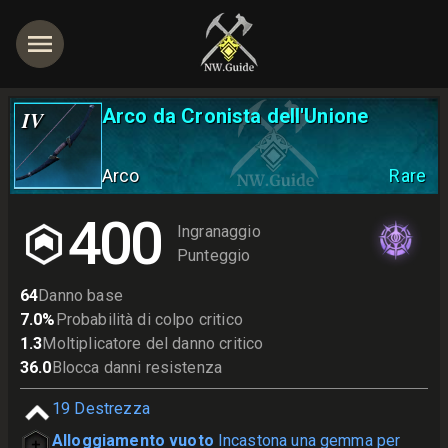
Arco da Cronista dell'Unione
IV
Arco
Rare
400
Ingranaggio
Punteggio
64
Danno base
7.0
%
Probabilità di colpo critico
1.3
Moltiplicatore del danno critico
36.0
Blocca danni resistenza
19
Destrezza
Alloggiamento vuoto
Incastona una gemma per