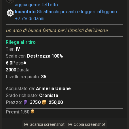
aggiungerne l'effetto.
Incantato
Gli attacchi pesanti e leggeri infliggono
+7.7% di danni.
Un arco di buona fattura per i Cronisti dell'Unione.
Rilega al ritiro
Tier
:
IV
Scale con
Destrezza 100%
6.0
Peso
2000
Durata
Livello requisito
:
35
Acquistato da
:
Armeria Unione
Grado richiesto
:
Cronista
Prezzo
:
3750
250,00
Premi
:
1.50
Scarica screenshot
Copia screenshot