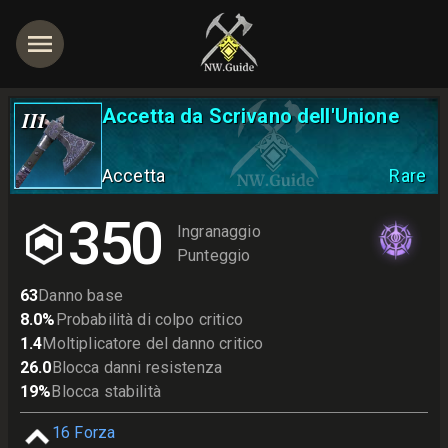
Accetta da Scrivano dell'Unione
III
Accetta
Rare
350
Ingranaggio
Punteggio
63
Danno base
8.0
%
Probabilità di colpo critico
1.4
Moltiplicatore del danno critico
26.0
Blocca danni resistenza
19
%
Blocca stabilità
16
Forza