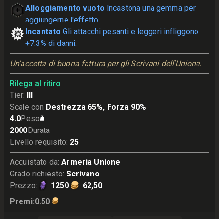
Alloggiamento vuoto
Incastona una gemma per
aggiungerne l'effetto.
Incantato
Gli attacchi pesanti e leggeri infliggono
+7.3% di danni.
Un'accetta di buona fattura per gli Scrivani dell'Unione.
Rilega al ritiro
Tier
:
III
Scale con
Destrezza 65%, Forza 90%
4.0
Peso
2000
Durata
Livello requisito
:
25
Acquistato da
:
Armeria Unione
Grado richiesto
:
Scrivano
Prezzo
:
1250
62,50
Premi
:
0.50