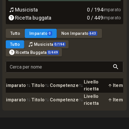
Musicista
0
/
194
imparato
Ricetta buggata
0
/
449
imparato
Tutto
Imparato
Non Imparato
0
643
Tutto
Musicista
0
/
194
Ricetta Buggata
0
/
449
Cerca per nome
Livello
imparato
Titolo
Competenze
Item
ricetta
Livello
imparato
Titolo
Competenze
Item
ricetta