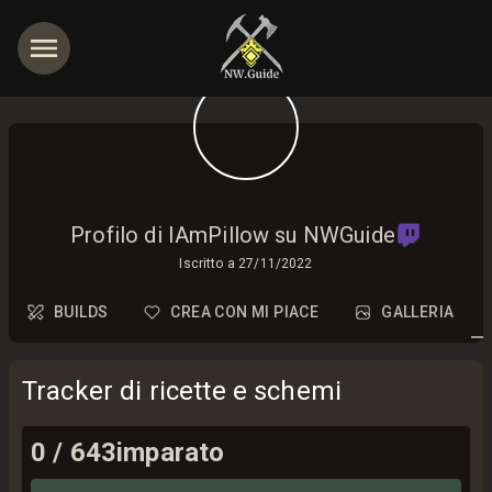
Profilo di IAmPillow su NWGuide
Iscritto a
27/11/2022
BUILDS
CREA CON MI PIACE
GALLERIA
Tracker di ricette e schemi
0
/
643
imparato