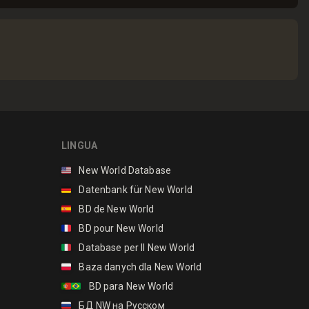
LINGUA
🇺🇸
New World Database
🇩🇪
Datenbank für New World
🇪🇸
BD de New World
🇫🇷
BD pour New World
🇮🇹
Database per Il New World
🇵🇱
Baza danych dla New World
🇵🇹🇧🇷
BD para New World
🇷🇺
БД NW на Русском