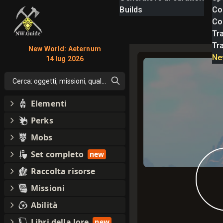
Builds
Co
Com
Tra
Tr
New World: Aeternum
Ne
14 lug 2026
Cerca: oggetti, missioni, qualsiasi cosa
Elementi
Perks
Mobs
Set completo
new
Raccolta risorse
Missioni
Abilità
Libri della lore
new