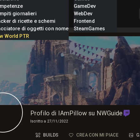
mpetenze
GameDev
piti giornalieri
WebDev
cker di ricette e schemi
Frontend
acciatore di oggetti con nome
SteamGames
w World PTR
Profilo di IAmPillow su NWGuide
Iscritto a
27/11/2022
BUILDS
CREA CON MI PIACE
G