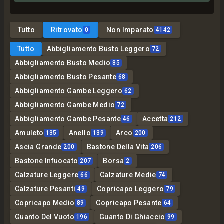
Tutto
Ritrovato
Non Imparato
0
4142
Tutto
Abbigliamento Busto Leggero
72
Abbigliamento Busto Medio
85
Abbigliamento Busto Pesante
68
Abbigliamento Gambe Leggero
62
Abbigliamento Gambe Medio
72
Abbigliamento Gambe Pesante
Accetta
46
212
Amuleto
Anello
Arco
135
139
200
Ascia Grande
Bastone Della Vita
200
206
Bastone Infuocato
Borsa
207
2
Calzature Leggere
Calzature Medie
66
74
Calzature Pesanti
Copricapo Leggero
49
79
Copricapo Medio
Copricapo Pesante
89
64
Guanto Del Vuoto
Guanto Di Ghiaccio
196
99