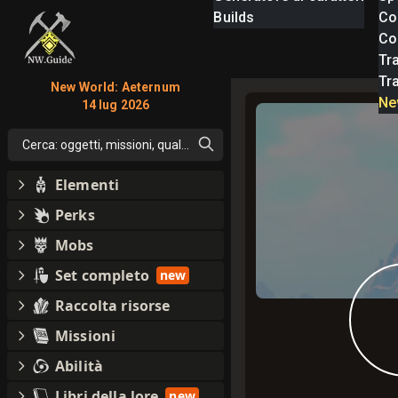
Builds
Co
Com
Tra
Tr
New World: Aeternum
Ne
14 lug 2026
Cerca: oggetti, missioni, qualsiasi cosa
Elementi
Perks
Mobs
Set completo
new
Raccolta risorse
Missioni
Abilità
Libri della lore
new