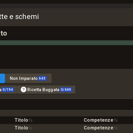
ette e schemi
to
Non Imparato
643
a
Ricetta Buggata
0
/
194
0
/
449
Titolo
Competenze
Titolo
Competenze