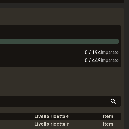
0
/
194
imparato
0
/
449
imparato
Livello ricetta
Item
Livello ricetta
Item