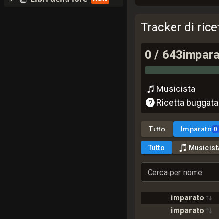
Tracker di ric
0
/
643
impara
Musicista
Ricetta buggata
Tutto
Imparato
0
Tutto
Musicist
Cerca per nome
imparato
imparato