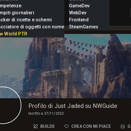
mpetenze
GameDev
piti giornalieri
WebDev
cker di ricette e schemi
Frontend
acciatore di oggetti con nome
SteamGames
w World PTR
Profilo di Just Jaded su NWGuide
Iscritto a
27/11/2022
BUILDS
CREA CON MI PIACE
G