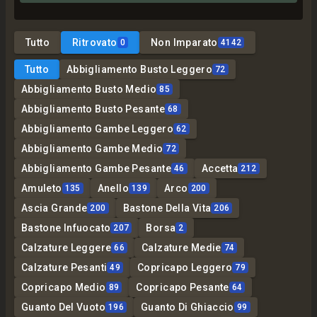
Tutto
Ritrovato
Non Imparato
0
4142
Tutto
Abbigliamento Busto Leggero
72
Abbigliamento Busto Medio
85
Abbigliamento Busto Pesante
68
Abbigliamento Gambe Leggero
62
Abbigliamento Gambe Medio
72
Abbigliamento Gambe Pesante
Accetta
46
212
Amuleto
Anello
Arco
135
139
200
Ascia Grande
Bastone Della Vita
200
206
Bastone Infuocato
Borsa
207
2
Calzature Leggere
Calzature Medie
66
74
Calzature Pesanti
Copricapo Leggero
49
79
Copricapo Medio
Copricapo Pesante
89
64
Guanto Del Vuoto
Guanto Di Ghiaccio
196
99