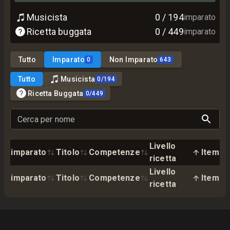
Musicista
0
/
194
imparato
Ricetta buggata
0
/
449
imparato
Tutto
Imparato
Non Imparato
0
643
Tutto
Musicista
0
/
194
Ricetta Buggata
0
/
449
Cerca per nome
Livello
imparato
Titolo
Competenze
Item
ricetta
Livello
imparato
Titolo
Competenze
Item
ricetta