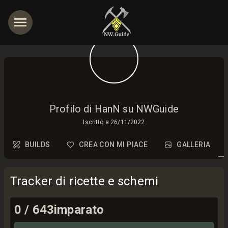
Profilo di HanN su NWGuide
Iscritto a
26/11/2022
BUILDS
CREA CON MI PIACE
GALLERIA
Tracker di ricette e schemi
0
/
643
imparato