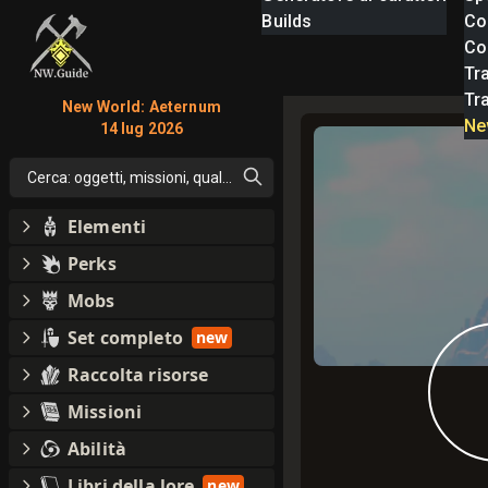
Builds
Co
Com
Tra
Tr
New World: Aeternum
Ne
14 lug 2026
Cerca: oggetti, missioni, qualsiasi cosa
Elementi
Perks
Mobs
Set completo
new
Raccolta risorse
Missioni
Abilità
Libri della lore
new