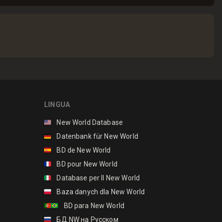
LINGUA
🇺🇸
New World Database
🇩🇪
Datenbank für New World
🇪🇸
BD de New World
🇫🇷
BD pour New World
🇮🇹
Database per Il New World
🇵🇱
Baza danych dla New World
🇵🇹🇧🇷
BD para New World
🇷🇺
БД NW на Русском