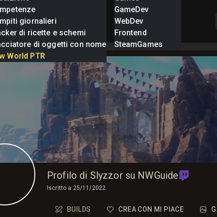
mpetenze
GameDev
piti giornalieri
WebDev
cker di ricette e schemi
Frontend
acciatore di oggetti con nome
SteamGames
w World PTR
Profilo di Slyzzor su NWGuide
Iscritto a
25/11/2022
BUILDS
CREA CON MI PIACE
G