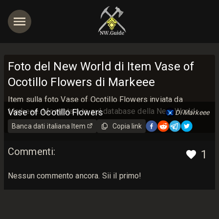
Foto del New World di Item Vase of
Ocotillo Flowers di Markeee
Item sulla foto Vase of Ocotillo Flowers inviata da
Markeee. Mostrata a te sul database della New World
Vase of Ocotillo Flowers
Di Markeee
Guide con amore <3
Banca dati italiana
Item
Copia link
Commenti
:
1
Nessun commento ancora. Sii il primo!