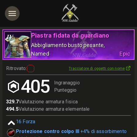
Piastra fidata da guardiano
IV
Abbigliamento busto pesante
,
Named
Epic
Ritrovato
:
Tracciatore di oggetti con nome
405
Ingranaggio
Punteggio
329.7
Valutazione armatura fisica
494.5
Valutazione armatura elementale
16
Forza
Protezione contro colpo III
+4% di assorbimento