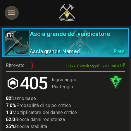
Ascia grande del vendicatore
IV
Ascia grande
, Named
Rare
Ritrovato
:
Tracciatore di oggetti con nome
405
Ingranaggio
Punteggio
82
Danno base
7.0
%
Probabilità di colpo critico
1.3
Moltiplicatore del danno critico
62.0
Blocca danni resistenza
25
%
Blocca stabilità