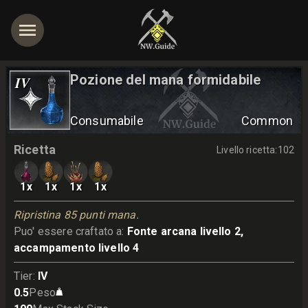
Pozione del mana formidabile
IV
Consumabile
Common
Ricetta
Livello ricetta
:
102
1
x
1
x
1
x
1
x
Ripristina 85 punti mana.
Puo' essere craftato a
:
Fonte arcana livello 2,
accampamento livello 4
Tier
:
IV
0.5
Peso