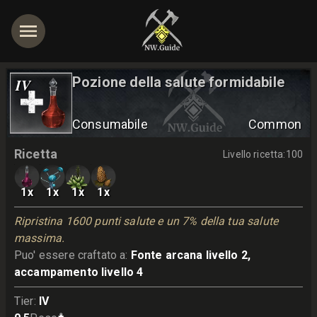
Pozione della salute formidabile
IV
Consumabile
Common
Ricetta
Livello ricetta
:
100
1
x
1
x
1
x
1
x
Ripristina 1600 punti salute e un 7% della tua salute 
massima.
Puo' essere craftato a
:
Fonte arcana livello 2,
accampamento livello 4
Tier
:
IV