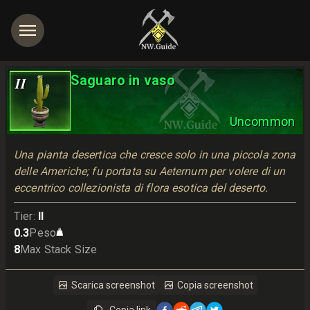
Saguaro in vaso
II
Uncommon
Una pianta desertica che cresce solo in una piccola zona 
delle Americhe; fu portata su Aeternum per volere di un 
eccentrico collezionista di flora esotica del deserto.
Tier
:
II
0.3
Peso
8
Max Stack Size
Scarica screenshot
Copia screenshot