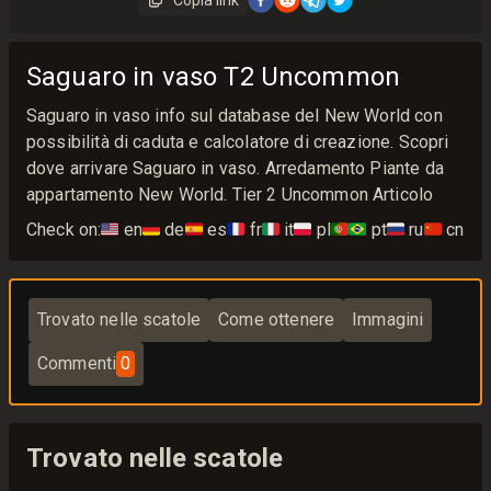
Copia link
Saguaro in vaso T2 Uncommon
Saguaro in vaso info sul database del New World con
possibilità di caduta e calcolatore di creazione. Scopri
dove arrivare Saguaro in vaso. Arredamento Piante da
appartamento New World. Tier 2 Uncommon Articolo
Check on:
🇺🇸
en
🇩🇪
de
🇪🇸
es
🇫🇷
fr
🇮🇹
it
🇵🇱
pl
🇵🇹🇧🇷
pt
🇷🇺
ru
🇨🇳
cn
Trovato nelle scatole
Come ottenere
Immagini
Commenti
0
Trovato nelle scatole